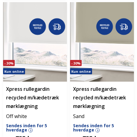
- 30%
- 30%
Kun online
Kun online
Xpress rullegardin
Xpress rullegardin
recycled m/kædetræk
recycled m/kædetræk
mørklægning
mørklægning
Off white
Sand
Sendes inden for 5
Sendes inden for 5
hverdage
hverdage
i
i