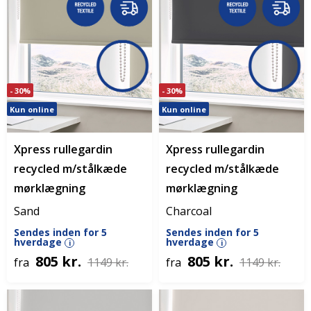
- 30%
- 30%
Kun online
Kun online
Xpress rullegardin
Xpress rullegardin
recycled m/stålkæde
recycled m/stålkæde
mørklægning
mørklægning
Sand
Charcoal
Sendes inden for 5
Sendes inden for 5
hverdage
hverdage
i
i
805 kr.
805 kr.
fra
1149 kr.
fra
1149 kr.