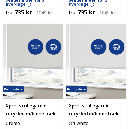
Sendes inden for 5
Sendes inden for 5
hverdage
hverdage
i
i
735 kr.
735 kr.
fra
1049 kr.
fra
1049 kr.
Kun online
Kun online
Xpress rullegardin
Xpress rullegardin
recycled m/kædetræk
recycled m/kædetræk
Creme
Off white