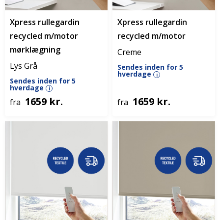
Xpress rullegardin
Xpress rullegardin
recycled m/motor
recycled m/motor
mørklægning
Creme
Lys Grå
Sendes inden for 5
hverdage
i
Sendes inden for 5
hverdage
i
1659 kr.
1659 kr.
fra
fra