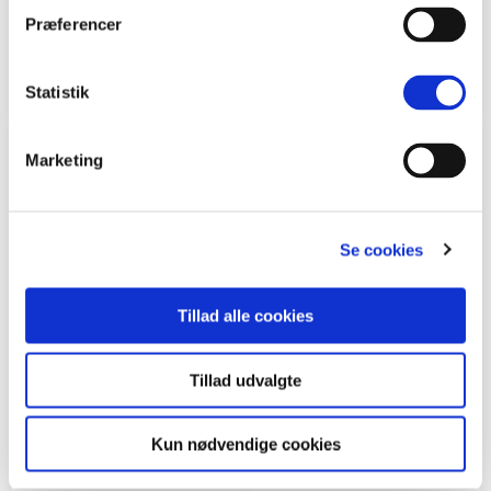
Lys Grå
Creme
Præferencer
Sendes inden for 5
Sendes inden for 5
hverdage
hverdage
i
i
1049 kr.
1149 kr.
fra
fra
Statistik
Marketing
Se cookies
Tillad alle cookies
Kun online
Kun online
Tillad udvalgte
Xpress rullegardin
Xpress rullegardin
Kun nødvendige cookies
recycled m/stålkæde
recycled m/stålkæde