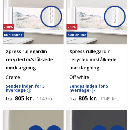
- 30%
- 30%
Kun online
Kun online
Xpress rullegardin
Xpress rullegardin
recycled m/stålkæde
recycled m/stålkæde
mørklægning
mørklægning
Creme
Off white
Sendes inden for 5
Sendes inden for 5
hverdage
hverdage
i
i
805 kr.
805 kr.
fra
1149 kr.
fra
1149 kr.