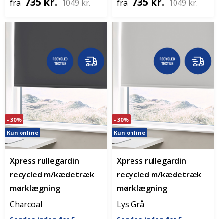
735 kr.
735 kr.
fra
1049 kr.
fra
1049 kr.
- 30%
- 30%
Kun online
Kun online
Xpress rullegardin
Xpress rullegardin
recycled m/kædetræk
recycled m/kædetræk
mørklægning
mørklægning
Charcoal
Lys Grå