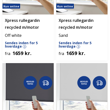
Kun online
Kun online
Xpress rullegardin
Xpress rullegardin
recycled m/motor
recycled m/motor
Off white
Sand
Sendes inden for 5
Sendes inden for 5
hverdage
hverdage
i
i
1659 kr.
1659 kr.
fra
fra