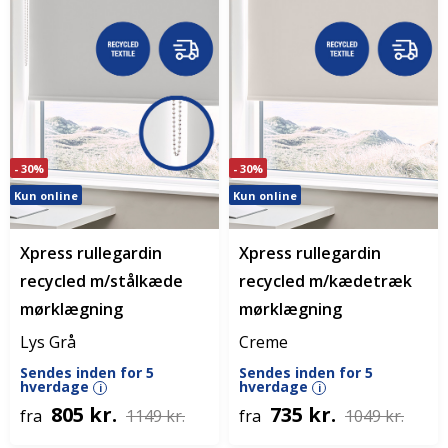
- 30%
- 30%
Kun online
Kun online
Xpress rullegardin
Xpress rullegardin
recycled m/stålkæde
recycled m/kædetræk
mørklægning
mørklægning
Lys Grå
Creme
Sendes inden for 5
Sendes inden for 5
hverdage
hverdage
i
i
805 kr.
735 kr.
fra
1149 kr.
fra
1049 kr.