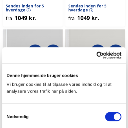
Sendes inden for 5
Sendes inden for 5
hverdage
hverdage
i
i
1049 kr.
1049 kr.
fra
fra
Denne hjemmeside bruger cookies
Vi bruger cookies til at tilpasse vores indhold og til at
analysere vores trafik her på siden.
Kun online
Kun online
Xpress rullegardin
Xpress rullegardin
Samtykkevalg
Nødvendig
recycled m/kædetræk
recycled m/stålkæde