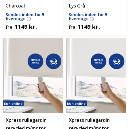
Charcoal
Lys Grå
Sendes inden for 5
Sendes inden for 5
hverdage
hverdage
i
i
1149 kr.
1149 kr.
fra
fra
Kun online
Kun online
Xpress rullegardin
Xpress rullegardin
recycled m/motor
recycled m/motor