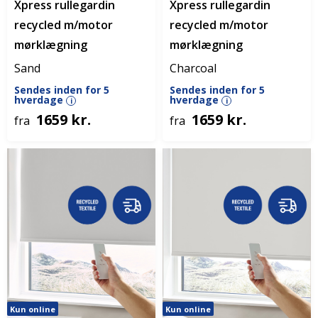
Xpress rullegardin
Xpress rullegardin
recycled m/motor
recycled m/motor
mørklægning
mørklægning
Sand
Charcoal
Sendes inden for 5
Sendes inden for 5
hverdage
hverdage
i
i
1659 kr.
1659 kr.
fra
fra
Kun online
Kun online