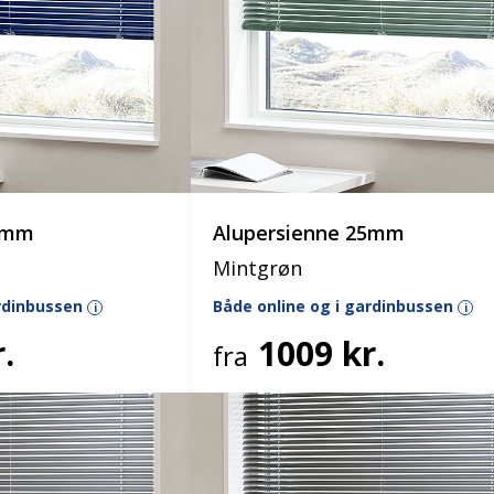
25mm
Alupersienne 25mm
Mintgrøn
ardinbussen
Både online og i gardinbussen
i
i
.
1009 kr.
fra