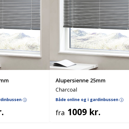
25mm
Alupersienne 25mm
Charcoal
ardinbussen
Både online og i gardinbussen
i
i
.
1009 kr.
fra