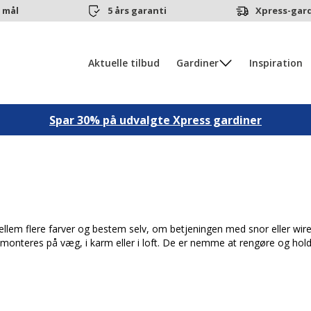
 mål
5 års garanti
Xpress-gard
Aktuelle tilbud
Gardiner
Inspiration
Spar 30% på udvalgte Xpress gardiner
ellem flere farver og bestem selv, om betjeningen med snor eller wire 
monteres på væg, i karm eller i loft. De er nemme at rengøre og holde