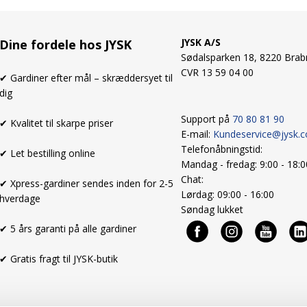
JYSK A/S
Dine fordele hos JYSK
Sødalsparken 18, 8220 Brab
CVR 13 59 04 00
✔ Gardiner efter mål – skræddersyet til
dig
Support på
70 80 81 90
✔ Kvalitet til skarpe priser
E-mail:
Kundeservice@jysk.
Telefonåbningstid:
✔ Let bestilling online
Mandag - fredag: 9:00 - 18:
Chat:
✔ Xpress-gardiner sendes inden for 2-5
Lørdag: 09:00 - 16:00
hverdage
Søndag lukket
✔ 5 års garanti på alle gardiner
✔ Gratis fragt til JYSK-butik