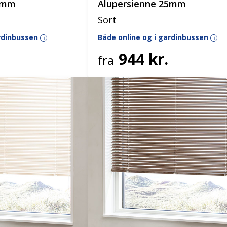
25mm
Alupersienne 25mm
Sort
ardinbussen
Både online og i gardinbussen
i
i
944 kr.
fra