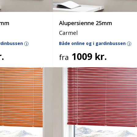
25mm
Alupersienne 25mm
Carmel
ardinbussen
Både online og i gardinbussen
i
i
.
1009 kr.
fra