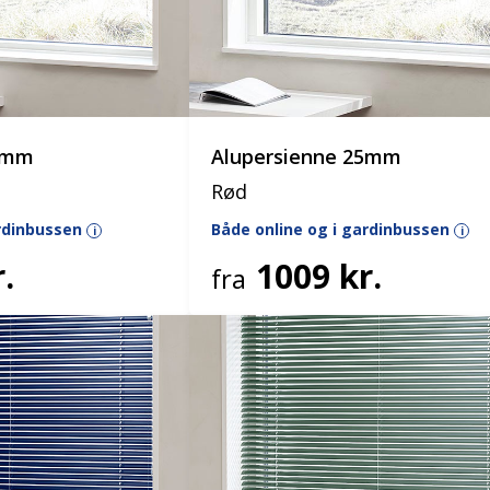
25mm
Alupersienne 25mm
Rød
ardinbussen
Både online og i gardinbussen
i
i
.
1009 kr.
fra