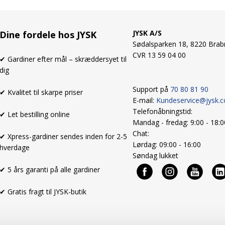
JYSK A/S
Dine fordele hos JYSK
Sødalsparken 18, 8220 Brab
CVR 13 59 04 00
✔ Gardiner efter mål – skræddersyet til
dig
Support på
70 80 81 90
✔ Kvalitet til skarpe priser
E-mail:
Kundeservice@jysk.
Telefonåbningstid:
✔ Let bestilling online
Mandag - fredag: 9:00 - 18:
Chat:
✔ Xpress-gardiner sendes inden for 2-5
Lørdag: 09:00 - 16:00
hverdage
Søndag lukket
✔ 5 års garanti på alle gardiner
✔ Gratis fragt til JYSK-butik