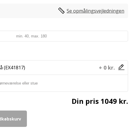
Se opmålingsvejledningen
+ 0 kr.
å (EX41817)
Din pris
1049 kr.
ndkøbskurv