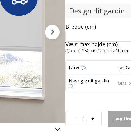
Design dit gardin
Bredde (cm)
Vælg max højde (cm)
op til 150 cm
op til 210 cm
Farve
Lys Gr
i
Navngiv dit gardin
i
Læg i i
–
+