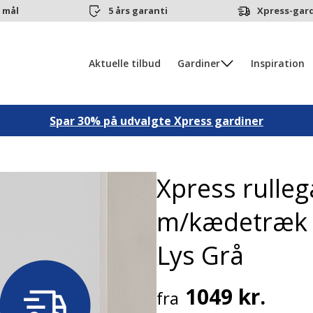
 mål
5 års garanti
Xpress-gard
Aktuelle tilbud
Gardiner
Inspiration
Spar 30% på udvalgte Xpress gardiner
Xpress rulleg
m/kædetræk
Lys Grå
1049 kr.
fra