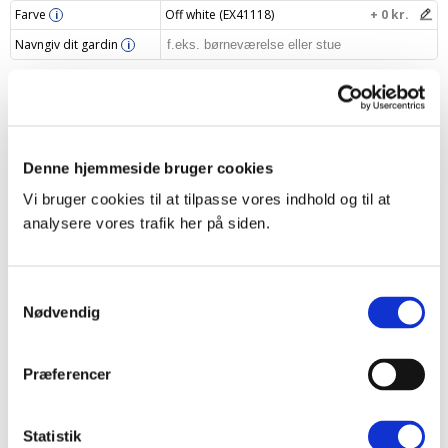
Farve
Off white (EX41118)
+ 0 kr.
i
Navngiv dit gardin
i
Din pris
1049 kr.
Læg i indkøbskurv
–
+
Denne hjemmeside bruger cookies
Vi bruger cookies til at tilpasse vores indhold og til at
analysere vores trafik her på siden.
Produktbeskrivelse
Samtykkevalg
Specifikationer
Nødvendig
Levering og returnering
Præferencer
Opmålingsvejledning
Statistik