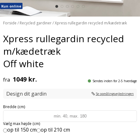
Kun online
Forside
/
Recycled gardiner
/ Xpress rullegardin recycled m/kædetræk
Xpress rullegardin recycled
m/kædetræk
Off white
1049 kr.
fra
Sendes inden for 2-5 hverdage
Design dit gardin
Se opmålingsvejledningen
Bredde (cm)
Vælg max højde (cm)
op til 150 cm
op til 210 cm