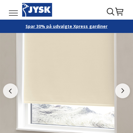
Spar 30% på udvalgte Xpress gardiner