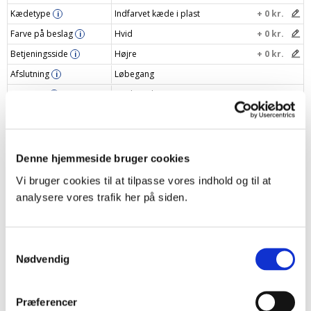
Kædetype
Indfarvet kæde i plast
+ 0 kr.
i
Farve på beslag
Hvid
+ 0 kr.
i
Betjeningsside
Højre
+ 0 kr.
i
Afslutning
Løbegang
i
Betjening
Kædetræk
i
Navngiv dit gardin
i
Din pris
951 kr.
Denne hjemmeside bruger cookies
Vi bruger cookies til at tilpasse vores indhold og til at
Læg i indkøbskurv
–
+
analysere vores trafik her på siden.
Samtykkevalg
Nødvendig
Produktbeskrivelse
Specifikationer
Præferencer