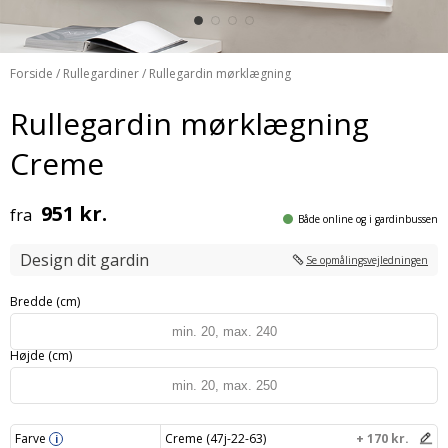
Forside
/
Rullegardiner
/ Rullegardin mørklægning
Rullegardin mørklægning
Creme
951 kr.
fra
Både online og i gardinbussen
Design dit gardin
Se opmålingsvejledningen
Bredde (cm)
Højde (cm)
Farve
Creme (47j-22-63)
+ 170 kr.
i