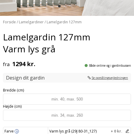
Forside
/
Lamelgardiner
/ Lamelgardin 127mm
Lamelgardin 127mm
Varm lys grå
1294 kr.
fra
Både online og i gardinbussen
Design dit gardin
Se opmålingsvejledningen
Bredde (cm)
Højde (cm)
Farve
Varm lys grå (29J 80-31_127)
+ 0 kr.
i