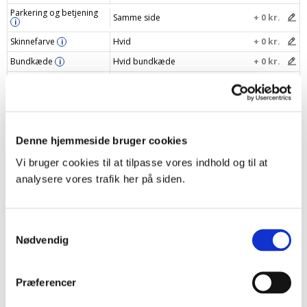
Parkering og betjening
Samme side
+ 0 kr.
i
Skinnefarve
Hvid
+ 0 kr.
i
Bundkæde
Hvid bundkæde
+ 0 kr.
i
Navngiv dit gardin
i
Din pris
1294 kr.
Denne hjemmeside bruger cookies
Læg i indkøbskurv
–
+
Vi bruger cookies til at tilpasse vores indhold og til at
analysere vores trafik her på siden.
Samtykkevalg
Produktbeskrivelse
Nødvendig
Specifikationer
Præferencer
Levering og returnering