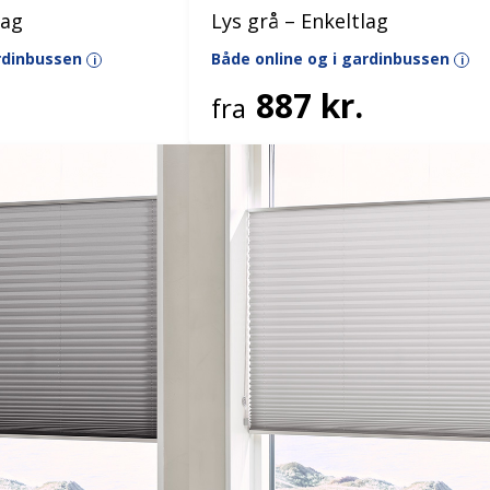
lag
Lys grå – Enkeltlag
ardinbussen
Både online og i gardinbussen
i
i
887 kr.
fra