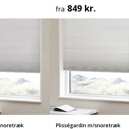
849 kr.
fra
snoretræk
Plisségardin m/snoretræk