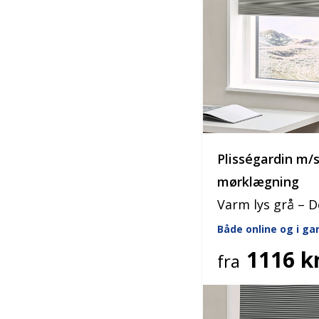
Plisségardin m/
mørklægning
Varm lys grå – 
Både online og i g
1116 kr
fra