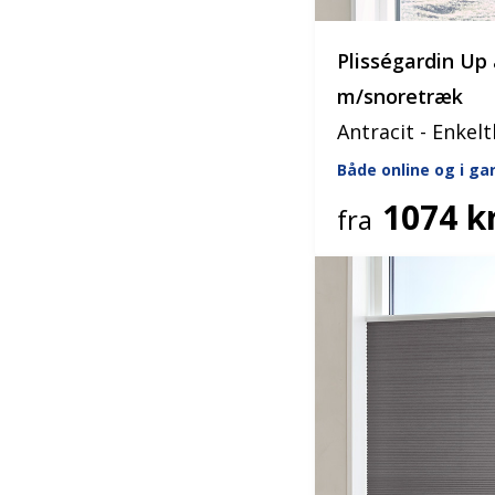
Plisségardin U
m/snoretræk
Antracit - Enkelt
Både online og i g
1074 kr
fra