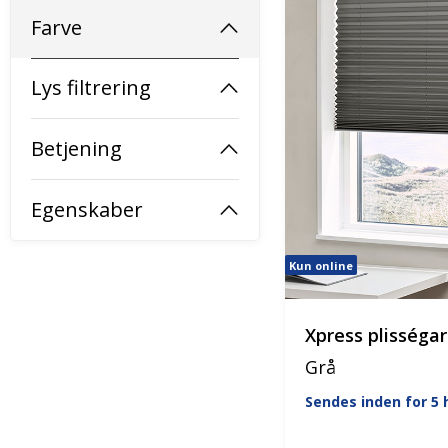
Farve
Lys filtrering
Betjening
Egenskaber
Kun online
Xpress plisséga
Grå
Sendes inden for 5