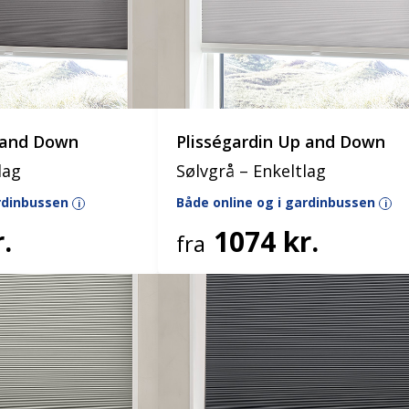
p and Down
Plisségardin Up and Down
lag
Sølvgrå – Enkeltlag
ardinbussen
Både online og i gardinbussen
i
i
.
1074 kr.
fra