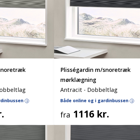
snoretræk
Plisségardin m/snoretræk
mørklægning
Dobbeltlag
Antracit - Dobbeltlag
ardinbussen
Både online og i gardinbussen
i
i
.
1116 kr.
fra