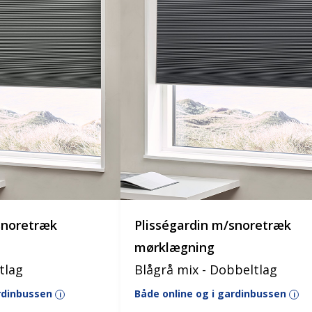
snoretræk
Plisségardin m/snoretræk
mørklægning
tlag
Blågrå mix - Dobbeltlag
ardinbussen
Både online og i gardinbussen
i
i