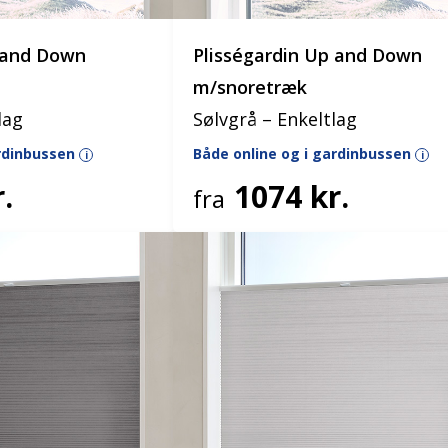
p and Down
Plisségardin Up and Down
m/snoretræk
lag
Sølvgrå – Enkeltlag
ardinbussen
Både online og i gardinbussen
i
i
.
1074 kr.
fra