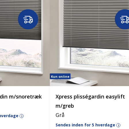
Kun online
rdin m/snoretræk
Xpress plisségardin easylift
m/greb
Grå
 hverdage
i
Sendes inden for 5 hverdage
i