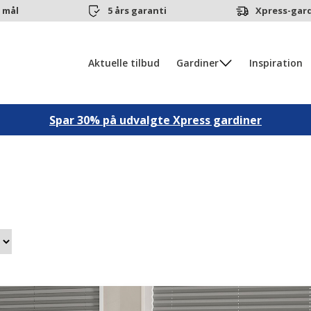
 mål
5 års garanti
Xpress-gard
Aktuelle tilbud
Gardiner
Inspiration
Spar 30% på udvalgte Xpress gardiner