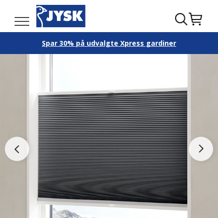
Spar 30% på udvalgte Xpress gardiner