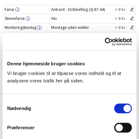
Farve
Antracit - Dobbeltlag (3J 87-44)
+ 0 kr.
i
Skinnefarve
Alu
+ 0 kr.
i
Monteringsbeslag
Montage uden vinkler
+ 0 kr.
i
Navngiv dit gardin
i
Din pris
1322 kr.
Denne hjemmeside bruger cookies
Læg i indkøbskurv
–
+
Vi bruger cookies til at tilpasse vores indhold og til at
analysere vores trafik her på siden.
Samtykkevalg
Produktbeskrivelse
Nødvendig
Specifikationer
Præferencer
Levering og returnering