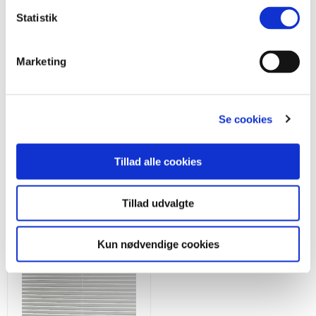
Statistik
Opmålingsvejledning
Monteringsvejledning
Marketing
Se cookies
Se flere gardiner
Tillad alle cookies
Tillad udvalgte
Kun nødvendige cookies