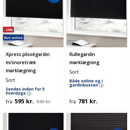
- 30%
Kun online
Xpress plisségardin
Rullegardin
m/snoretræk
mørklægning
mørklægning
Sort
Sort
Både online og i
gardinbussen
i
Sendes inden for 5
hverdage
i
595 kr.
781 kr.
fra
849 kr.
fra