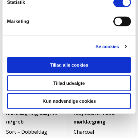
Statistik
1322 kr.
1479 kr.
fra
fra
Marketing
Se cookies
Tillad alle cookies
Tillad udvalgte
Kun online
Kun nødvendige cookies
Plisségardin
Xpress rullegardin
mørklægning easylift
recycled m/motor
m/greb
mørklægning
Sort – Dobbeltlag
Charcoal