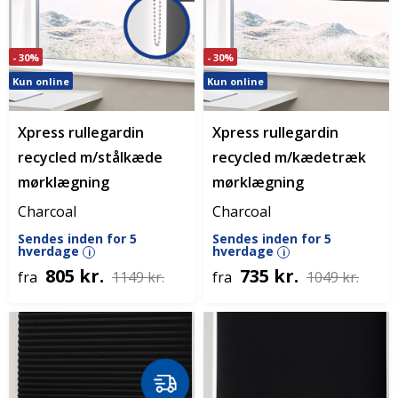
- 30%
- 30%
Kun online
Kun online
Xpress rullegardin
Xpress rullegardin
recycled m/stålkæde
recycled m/kædetræk
mørklægning
mørklægning
Charcoal
Charcoal
Sendes inden for 5
Sendes inden for 5
hverdage
hverdage
i
i
805 kr.
735 kr.
fra
1149 kr.
fra
1049 kr.