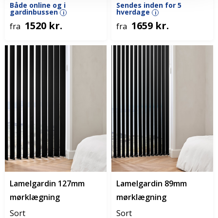
Både online og i
Sendes inden for 5
gardinbussen
hverdage
i
i
1520 kr.
1659 kr.
fra
fra
Lamelgardin 127mm
Lamelgardin 89mm
mørklægning
mørklægning
Sort
Sort