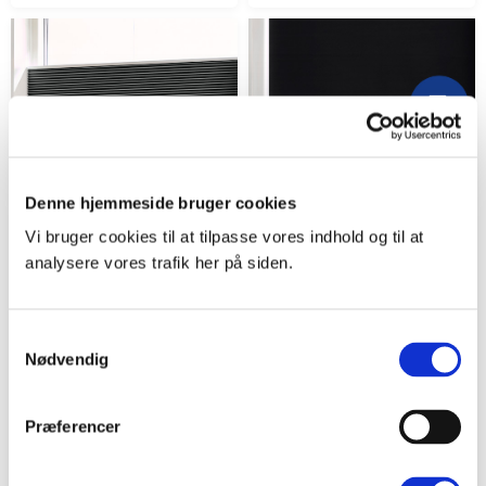
Denne hjemmeside bruger cookies
Vi bruger cookies til at tilpasse vores indhold og til at
analysere vores trafik her på siden.
Kun online
Plisségardin Up and
Xpress rullegardin
Samtykkevalg
Down m/snoretræk
m/motor mørklægning
Nødvendig
mørklægning
Sort
Sort – Dobbeltlag
Sendes inden for 5
Præferencer
hverdage
i
Både online og i
gardinbussen
i