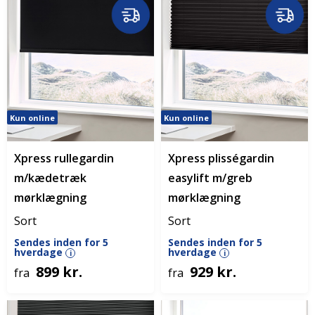
Kun online
Kun online
Xpress rullegardin
Xpress plisségardin
m/kædetræk
easylift m/greb
mørklægning
mørklægning
Sort
Sort
Sendes inden for 5
Sendes inden for 5
hverdage
hverdage
i
i
899 kr.
929 kr.
fra
fra