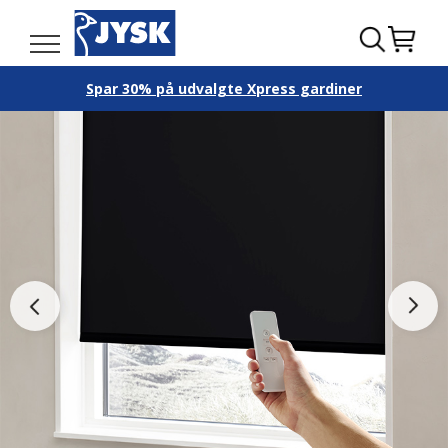
Spar 30% på udvalgte Xpress gardiner