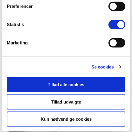
Produktbeskrivelse
Præferencer
Specifikationer
Statistik
Levering og returnering
Opmålingsvejledning
Marketing
Monteringsvejledning
Se cookies
Tillad alle cookies
Se flere gardiner
Tillad udvalgte
Kun nødvendige cookies