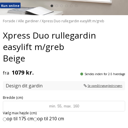
Kun online
Forside
/
Alle gardiner
/ Xpress Duo rullegardin easylift m/greb
Xpress Duo rullegardin
easylift m/greb
Beige
1079 kr.
fra
Sendes inden for 2-5 hverdage
Design dit gardin
Se opmålingsvejledningen
Bredde (cm)
Vælg max højde (cm)
op til 175 cm
op til 210 cm