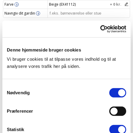
Farve
Beige (EX41112)
+ 0 kr.
i
Navngiv dit gardin
i
Din pris
1079 kr.
Læg i indkøbskurv
–
+
Denne hjemmeside bruger cookies
Vi bruger cookies til at tilpasse vores indhold og til at
analysere vores trafik her på siden.
Produktbeskrivelse
Samtykkevalg
Specifikationer
Nødvendig
Levering og returnering
Præferencer
Opmålingsvejledning
Statistik