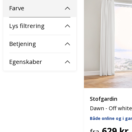
Farve
Lys filtrering
Betjening
Egenskaber
Stofgardin
Dawn - Off white
Både online og i g
629 kr.
fra