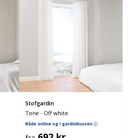
Stofgardin
Tone - Off white
Både online og i gardinbussen
i
692 kr.
fra