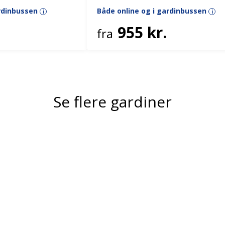
ardinbussen
Både online og i gardinbussen
i
i
955 kr.
fra
Se flere gardiner