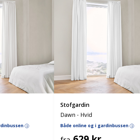
Stofgardin
Dawn - Hvid
ardinbussen
Både online og i gardinbussen
i
i
629 kr.
fra