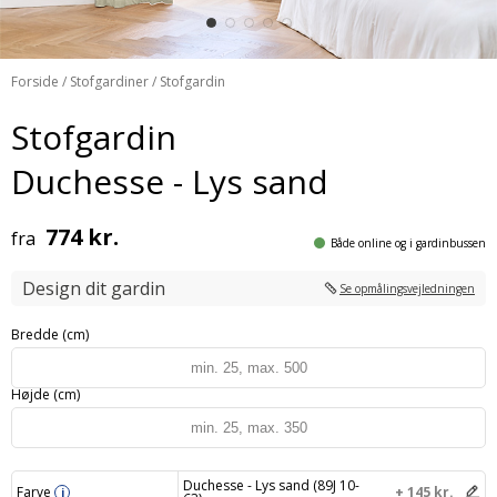
Forside
/
Stofgardiner
/ Stofgardin
Stofgardin
Duchesse - Lys sand
774 kr.
fra
Både online og i gardinbussen
Design dit gardin
Se opmålingsvejledningen
Bredde (cm)
Højde (cm)
Duchesse - Lys sand (89J 10-
Farve
+ 145 kr.
i