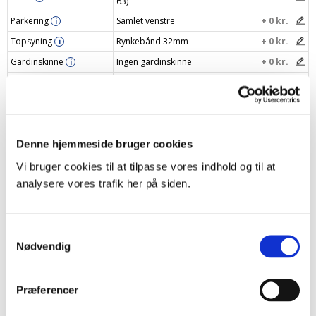
63)
Parkering
Samlet venstre
+ 0 kr.
i
Topsyning
Rynkebånd 32mm
+ 0 kr.
i
Gardinskinne
Ingen gardinskinne
+ 0 kr.
i
Navngiv dit gardin
i
Din pris
774 kr.
Denne hjemmeside bruger cookies
Læg i indkøbskurv
–
+
Vi bruger cookies til at tilpasse vores indhold og til at
analysere vores trafik her på siden.
Samtykkevalg
Produktbeskrivelse
Nødvendig
Specifikationer
Præferencer
Levering og returnering