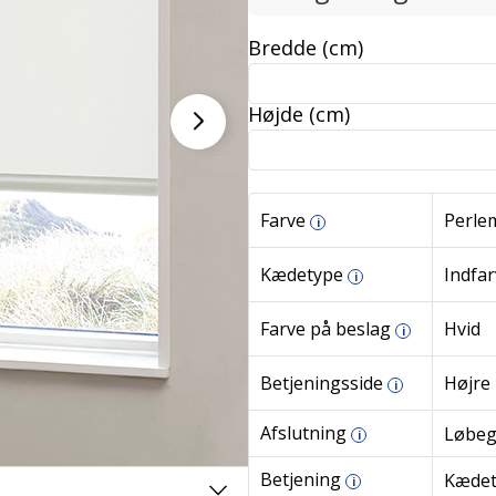
Bredde (cm)
Højde (cm)
Farve
Perlem
i
Kædetype
Indfar
i
Farve på beslag
Hvid
i
Betjeningsside
Højre
i
Afslutning
Løbe
i
Betjening
Kæde
i