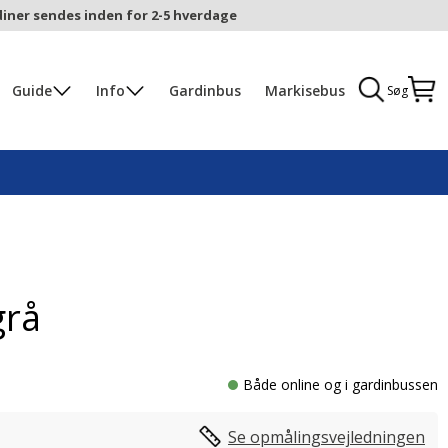
iner sendes inden for 2-5 hverdage
Guide
Info
Gardinbus
Markisebus
Søg
grå
Både online og i gardinbussen
Se opmålingsvejledningen