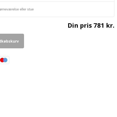
Din pris
781 kr.
ndkøbskurv