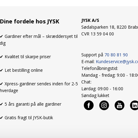
JYSK A/S
Dine fordele hos JYSK
Sødalsparken 18, 8220 Brab
CVR 13 59 04 00
✔ Gardiner efter mål – skræddersyet til
dig
Support på
70 80 81 90
✔ Kvalitet til skarpe priser
E-mail:
Kundeservice@jysk.
Telefonåbningstid:
✔ Let bestilling online
Mandag - fredag: 9:00 - 18:
Chat:
✔ Xpress-gardiner sendes inden for 2-5
Lørdag: 09:00 - 16:00
hverdage
Søndag lukket
✔ 5 års garanti på alle gardiner
✔ Gratis fragt til JYSK-butik