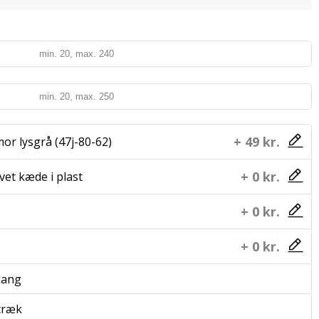
+ 49 kr.
or lysgrå (47j-80-62)
+ 0 kr.
vet kæde i plast
+ 0 kr.
+ 0 kr.
gang
træk