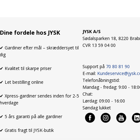
JYSK A/S
Dine fordele hos JYSK
Sødalsparken 18, 8220 Brab
CVR 13 59 04 00
✔ Gardiner efter mål – skræddersyet til
dig
Support på
70 80 81 90
✔ Kvalitet til skarpe priser
E-mail:
Kundeservice@jysk.
Telefonåbningstid:
✔ Let bestilling online
Mandag - fredag: 9:00 - 18:
Chat:
✔ Xpress-gardiner sendes inden for 2-5
Lørdag: 09:00 - 16:00
hverdage
Søndag lukket
✔ 5 års garanti på alle gardiner
✔ Gratis fragt til JYSK-butik