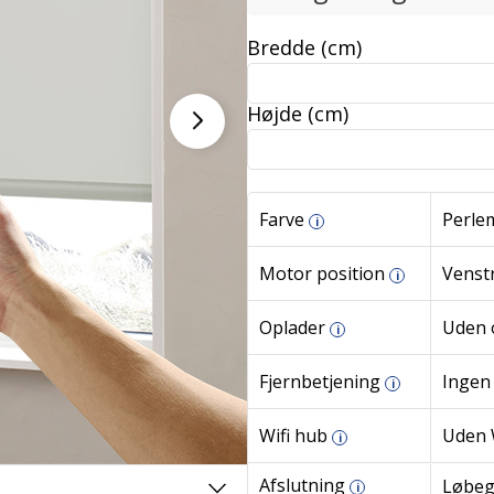
Bredde (cm)
Højde (cm)
Farve
Perlem
i
Motor position
Venst
i
Oplader
Uden 
i
Fjernbetjening
Ingen 
i
Wifi hub
Uden 
i
Afslutning
Løbe
i