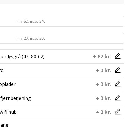
+ 67 kr.
or lysgrå (47j-80-62)
+ 0 kr.
re
+ 0 kr.
oplader
+ 0 kr.
fjernbetjening
+ 0 kr.
Wifi hub
gang