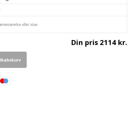
r
Din pris
2114 kr.
ndkøbskurv