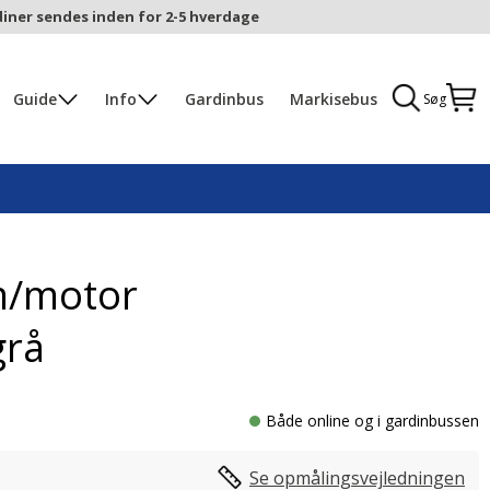
iner sendes inden for 2-5 hverdage
Guide
Info
Gardinbus
Markisebus
Søg
m/motor
grå
Både online og i gardinbussen
Se opmålingsvejledningen