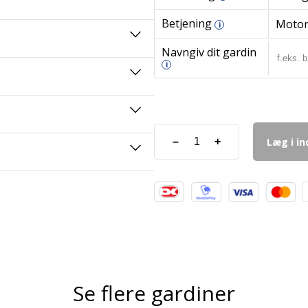
Betjening
Moto
i
Navngiv dit gardin
i
Læg i i
–
+
Se flere gardiner