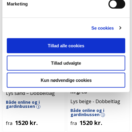
Marketing
Se cookies
Tillad alle cookies
Tillad udvalgte
Plisségardin easylift
Plisségardin
Kun nødvendige cookies
m/greb
mørklægning easylift
m/greb
Lys sand – Dobbeltlag
Lys beige - Dobbeltlag
Både online og i
gardinbussen
i
Både online og i
gardinbussen
i
1520 kr.
1520 kr.
fra
fra