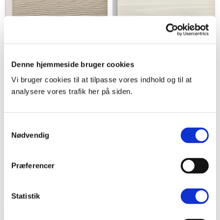
Denne hjemmeside bruger cookies
Vi bruger cookies til at tilpasse vores indhold og til at
analysere vores trafik her på siden.
Plisségardin Up and
Plisségardin easylift
Down m/snoretræk
m/greb
Samtykkevalg
mørklægning
Nødvendig
Creme - Dobbeltlag
Lys beige - Dobbeltlag
Både online og i
gardinbussen
i
Både online og i
Præferencer
gardinbussen
i
1322 kr.
1463 kr.
fra
fra
Statistik