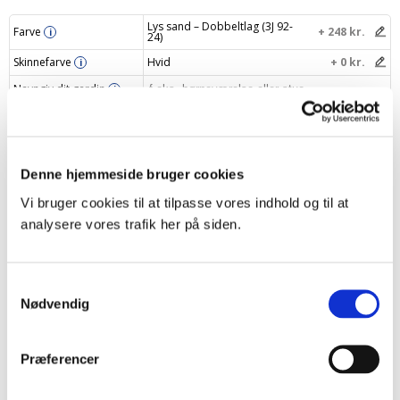
Lys sand – Dobbeltlag (3J 92-
Farve
+ 248 kr.
i
24)
Skinnefarve
Hvid
+ 0 kr.
i
Navngiv dit gardin
i
Din pris
1322 kr.
Denne hjemmeside bruger cookies
Læg i indkøbskurv
–
+
Vi bruger cookies til at tilpasse vores indhold og til at
analysere vores trafik her på siden.
Samtykkevalg
Produktbeskrivelse
Nødvendig
Specifikationer
Præferencer
Levering og returnering