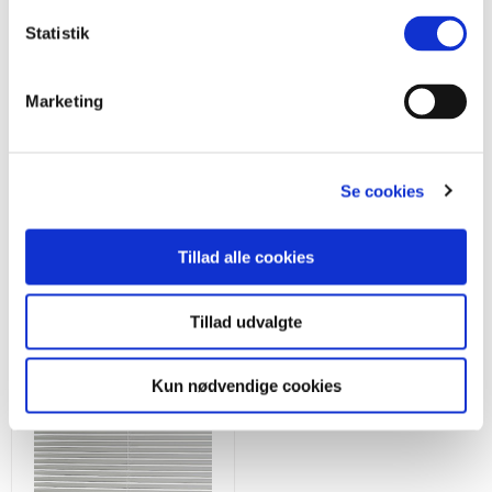
Statistik
Opmålingsvejledning
Monteringsvejledning
Marketing
Se cookies
Tillad alle cookies
Se flere gardiner
Tillad udvalgte
Kun nødvendige cookies