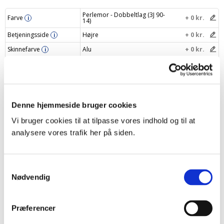
Perlemor - Dobbeltlag (3J 90-
Farve
+ 0 kr.
i
14)
Betjeningsside
Højre
+ 0 kr.
i
Skinnefarve
Alu
+ 0 kr.
i
Navngiv dit gardin
i
Din pris
1116 kr.
Denne hjemmeside bruger cookies
Læg i indkøbskurv
–
+
Vi bruger cookies til at tilpasse vores indhold og til at
analysere vores trafik her på siden.
Samtykkevalg
Produktbeskrivelse
Nødvendig
Specifikationer
Præferencer
Levering og returnering