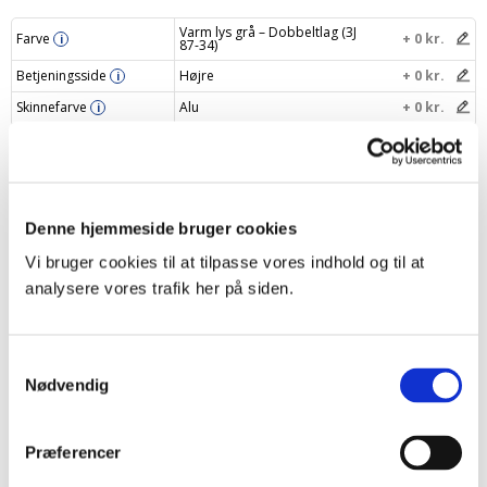
Varm lys grå – Dobbeltlag (3J
Farve
+ 0 kr.
i
87-34)
Betjeningsside
Højre
+ 0 kr.
i
Skinnefarve
Alu
+ 0 kr.
i
Navngiv dit gardin
i
Din pris
1116 kr.
Denne hjemmeside bruger cookies
Læg i indkøbskurv
–
+
Vi bruger cookies til at tilpasse vores indhold og til at
analysere vores trafik her på siden.
Samtykkevalg
Produktbeskrivelse
Nødvendig
Specifikationer
Præferencer
Levering og returnering