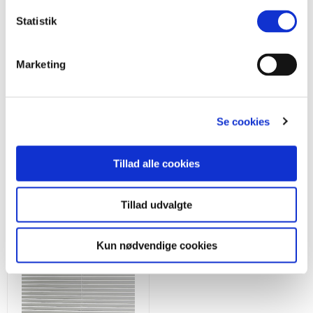
Statistik
Opmålingsvejledning
Monteringsvejledning
Marketing
Se cookies
Tillad alle cookies
Se flere gardiner
Tillad udvalgte
Kun nødvendige cookies