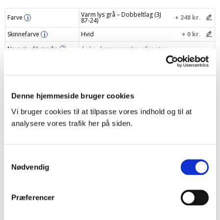
Varm lys grå – Dobbeltlag (3J
Farve
+ 248 kr.
i
87-24)
Skinnefarve
Hvid
+ 0 kr.
i
Navngiv dit gardin
i
Din pris
1322 kr.
Denne hjemmeside bruger cookies
Læg i indkøbskurv
–
+
Vi bruger cookies til at tilpasse vores indhold og til at
analysere vores trafik her på siden.
Samtykkevalg
Produktbeskrivelse
Nødvendig
Specifikationer
Præferencer
Levering og returnering