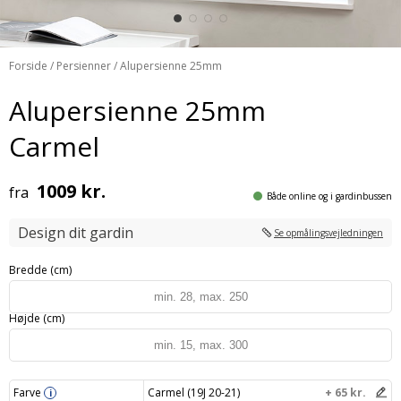
Forside
/
Persienner
/ Alupersienne 25mm
Alupersienne 25mm
Carmel
1009 kr.
fra
Både online og i gardinbussen
Design dit gardin
Se opmålingsvejledningen
Bredde (cm)
Højde (cm)
Farve
Carmel (19J 20-21)
+ 65 kr.
i