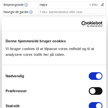
Betjeningsside
Højre
+ 0 kr.
i
Navngiv dit gardin
i
Din pris
1009 kr.
Læg i indkøbskurv
–
+
Denne hjemmeside bruger cookies
Vi bruger cookies til at tilpasse vores indhold og til at
analysere vores trafik her på siden.
Produktbeskrivelse
Samtykkevalg
Nødvendig
Specifikationer
Levering og returnering
Præferencer
Opmålingsvejledning
Statistik