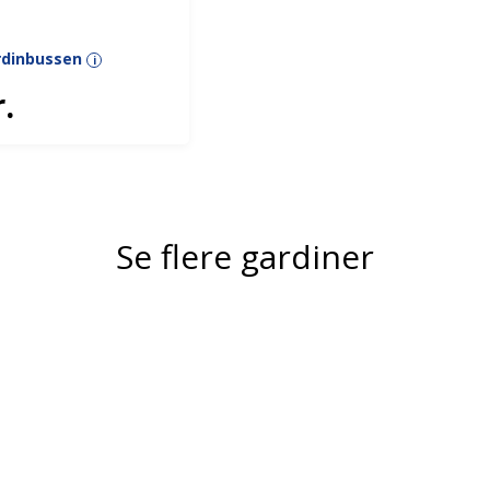
ardinbussen
i
.
Se flere gardiner