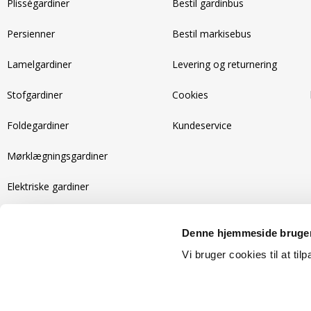
Plisségardiner
Bestil gardinbus
Persienner
Bestil markisebus
Lamelgardiner
Levering og returnering
Stofgardiner
Cookies
Foldegardiner
Kundeservice
Mørklægningsgardiner
Elektriske gardiner
Recycled gardiner
Denne hjemmeside bruger
Isolerende gardiner
Vi bruger cookies til at til