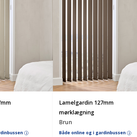
27mm
Lamelgardin 127mm
mørklægning
Brun
ardinbussen
Både online og i gardinbussen
i
i