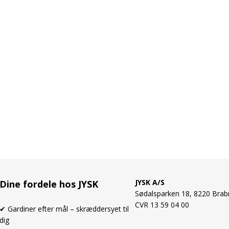
JYSK A/S
Dine fordele hos JYSK
Sødalsparken 18, 8220 Brab
CVR 13 59 04 00
✔ Gardiner efter mål – skræddersyet til
dig