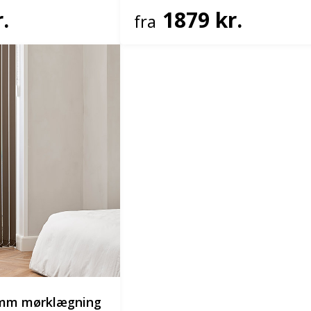
.
1879 kr.
fra
9mm mørklægning