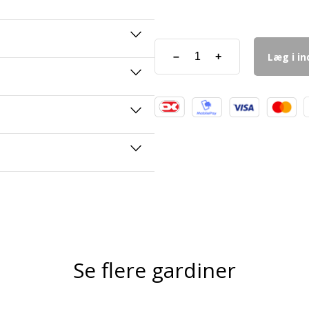
Læg i i
–
+
Se flere gardiner