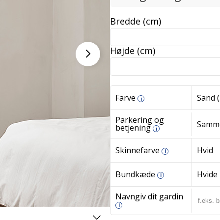
Bredde (cm)
Højde (cm)
Farve
Sand (
i
Parkering og
Samme
betjening
i
Skinnefarve
Hvid
i
Bundkæde
Hvide
i
Navngiv dit gardin
i