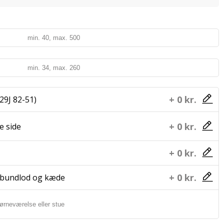
+ 0 kr.
29J 82-51)
+ 0 kr.
 side
+ 0 kr.
+ 0 kr.
 bundlod og kæde