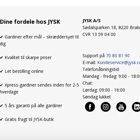
JYSK A/S
Dine fordele hos JYSK
Sødalsparken 18, 8220 Brab
CVR 13 59 04 00
✔ Gardiner efter mål – skræddersyet til
dig
Support på
70 80 81 90
✔ Kvalitet til skarpe priser
E-mail:
Kundeservice@jysk.
Telefonåbningstid:
✔ Let bestilling online
Mandag - fredag: 9:00 - 18:
Chat:
✔ Xpress-gardiner sendes inden for 2-5
Lørdag: 09:00 - 16:00
hverdage
Søndag lukket
✔ 5 års garanti på alle gardiner
✔ Gratis fragt til JYSK-butik