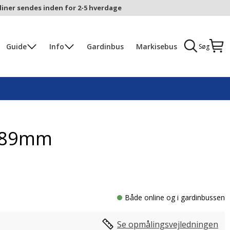
iner sendes inden for 2-5 hverdage
Guide
Info
Gardinbus
Markisebus
Søg
n 89mm
Både online og i gardinbussen
Se opmålingsvejledningen