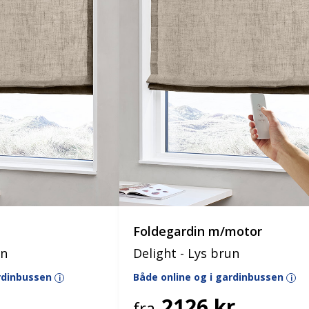
Foldegardin m/motor
un
Delight - Lys brun
ardinbussen
Både online og i gardinbussen
i
i
2126 kr.
fra