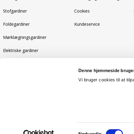
Stofgardiner
Cookies
Foldegardiner
Kundeservice
Mørklægningsgardiner
Elektriske gardiner
Recycled gardiner
Denne hjemmeside bruger
Isolerende gardiner
Vi bruger cookies til at til
Copyright 2026
Samtykkevalg
Nødvendig