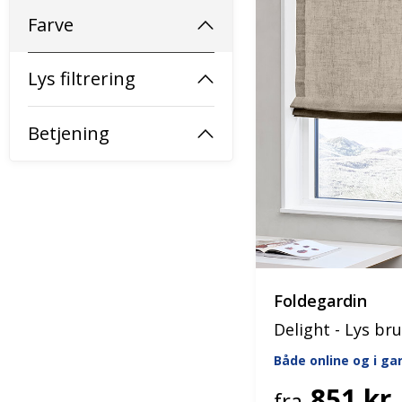
Farve
Lys filtrering
Betjening
Foldegardin
Delight - Lys br
Både online og i g
851 kr.
fra