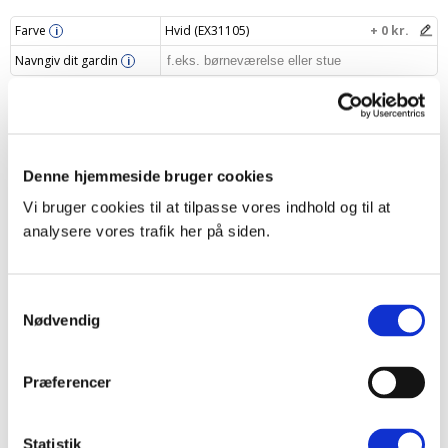
Farve
Hvid (EX31105)
+ 0 kr.
i
Navngiv dit gardin
i
Din pris
1339 kr.
Læg i indkøbskurv
–
+
Denne hjemmeside bruger cookies
Vi bruger cookies til at tilpasse vores indhold og til at
analysere vores trafik her på siden.
Produktbeskrivelse
Samtykkevalg
Nødvendig
Specifikationer
Levering og returnering
Præferencer
Opmålingsvejledning
Statistik