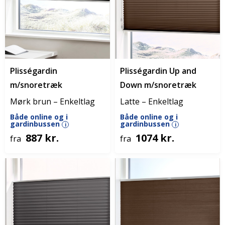
Plisségardin
Plisségardin Up and
m/snoretræk
Down m/snoretræk
Mørk brun – Enkeltlag
Latte – Enkeltlag
Både online og i
Både online og i
gardinbussen
gardinbussen
i
i
887 kr.
1074 kr.
fra
fra