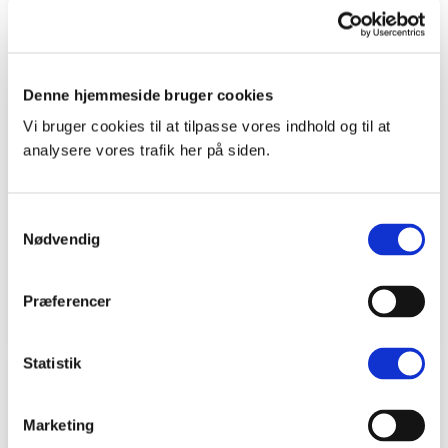
Denne hjemmeside bruger cookies
Vi bruger cookies til at tilpasse vores indhold og til at
analysere vores trafik her på siden.
Plisségardin easylift
Lamelgardin 89mm
m/greb
Latte
Samtykkevalg
Nødvendig
Mørk brun – Enkeltlag
Både online og i
gardinbussen
i
Både online og i
gardinbussen
i
Præferencer
1310 kr.
1432 kr.
fra
fra
Statistik
Marketing