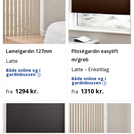
Lamelgardin 127mm
Plisségardin easylift
m/greb
Latte
Latte – Enkeltlag
Både online og i
gardinbussen
i
Både online og i
gardinbussen
i
1294 kr.
1310 kr.
fra
fra