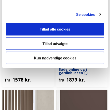
Se cookies
Tillad alle cookies
Tillad udvalgte
Træpersienne 50mm
Lamelgardin 127mm
mørklægning
Brun bambus
Kun nødvendige cookies
Latte
Både online og i
gardinbussen
i
Både online og i
gardinbussen
i
1578 kr.
1879 kr.
fra
fra